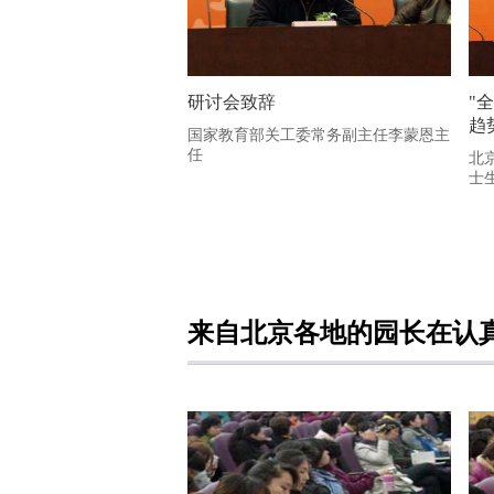
研讨会致辞
"
趋
国家教育部关工委常务副主任李蒙恩主
任
北
士
来自北京各地的园长在认