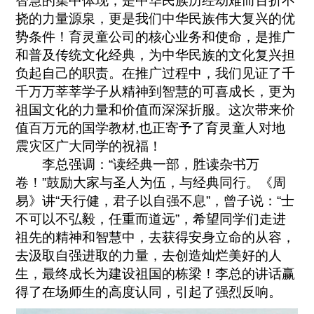
智慧的集中体现，是中华民族历经劫难而百折不
挠的力量源泉，更是我们中华民族伟大复兴的优
势条件！育灵童公司的核心业务和使命，是推广
和普及传统文化经典，为中华民族的文化复兴担
负起自己的职责。在推广过程中，我们见证了千
千万万莘莘学子从精神到智慧的可喜成长，更为
祖国文化的力量和价值而深深折服。这次带来价
值百万元的国学教材,也正寄予了育灵童人对地
震灾区广大同学的祝福！
李总强调：“读经典一部，胜读杂书万
卷！”鼓励大家与圣人为伍，与经典同行。《周
易》讲“天行健，君子以自强不息”，曾子说：“士
不可以不弘毅，任重而道远”，希望同学们走进
祖先的精神和智慧中，去获得安身立命的从容，
去汲取自强进取的力量，去创造灿烂美好的人
生，最终成长为建设祖国的栋梁！李总的讲话赢
得了在场师生的高度认同，引起了强烈反响。