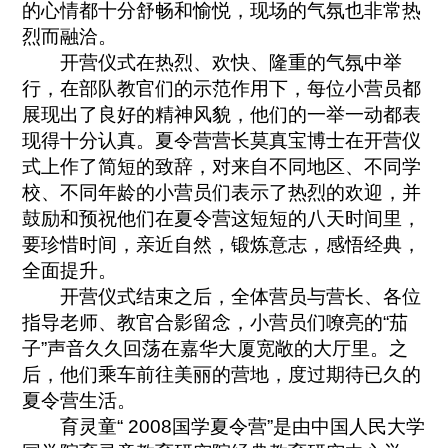
的心情都十分舒畅和愉悦，现场的气氛也非常热
烈而融洽。
开营仪式在热烈、欢快、隆重的气氛中举
行，在部队教官们的示范作用下，每位小营员都
展现出了良好的精神风貌，他们的一举一动都表
现得十分认真。夏令营营长莫真宝博士在开营仪
式上作了简短的致辞，对来自不同地区、不同学
校、不同年龄的小营员们表示了热烈的欢迎，并
鼓励和预祝他们在夏令营这短短的八天时间里，
要珍惜时间，亲近自然，锻炼意志，感悟经典，
全面提升。
开营仪式结束之后，全体营员与营长、各位
指导老师、教官合影留念，小营员们嘹亮的“茄
子”声音久久回荡在嘉华大厦宽敞的大厅里。之
后，他们乘车前往美丽的营地，度过期待已久的
夏令营生活。
育灵童“ 2008国学夏令营”是由中国人民大学