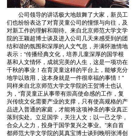
公司领导的讲话极大地鼓舞了大家，新员工
们也纷纷表达了对育灵童公司的憧憬与向往，及
对新工作的理解和期待。来自北京师范大学文学
院的王颖超博士谈及进入公司几天来感受到的团
结和谐的氛围和深厚的人文气息，并满怀激情地
表示：“传播经典文化，培养儿童深厚的国学根
基和人文情怀，成就完美的人生，这是一项功在
千秋的事业！在育灵童这样的平台上，能够充分
地学以致用，这本身就是一件很幸福的事情！”
同样来自北京师范大学文学院的王贺博士也认
为，“育灵童正从事带有崇高使命感的工作，复
兴传统文化需要产业的支撑，只有使高规格的产
品进入普通的家庭，才能将这项神圣的事业真正
落到实处。立足国学，关注人文；以一己之学，
合众人之力，投身于国学复兴之事业。”来自首
都师范大学文学院的莫真宝博士谈到晚明张溥创