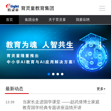
首页
集团业务
关于育灵童
我要应聘
最新动态
更多+
当家长走进国学课堂 ——赵武倩博士家庭
13:39
教育国学经典专题讲座温情开讲