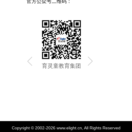
官方公众号二维码：
育灵童教育集团
育灵童
Copyright © 2002-2026 www.elight.cn, All Rights Reserved