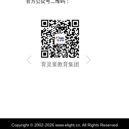
官方公众号二维码：
育灵童教育集团
育灵童
Copyright © 2002-2026 www.elight.cn, All Rights Reserved