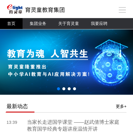
首页
集团业务
关于育灵童
我要应聘
最新动态
更多+
当家长走进国学课堂 ——赵武倩博士家庭
13:39
教育国学经典专题讲座温情开讲