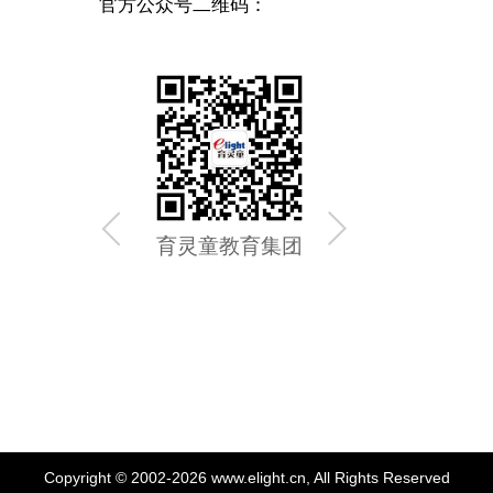
官方公众号二维码：
育灵童教育集团
育灵童
Copyright © 2002-2026 www.elight.cn, All Rights Reserved