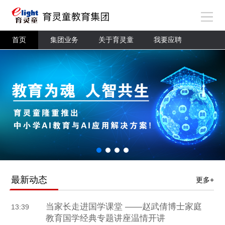
首页
集团业务
关于育灵童
我要应聘
最新动态
更多+
当家长走进国学课堂 ——赵武倩博士家庭
13:39
教育国学经典专题讲座温情开讲