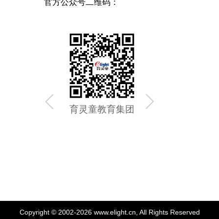
官方公众号二维码：
育灵童教育集团
育灵童
Copyright © 2002-2026 www.elight.cn, All Rights Reserved