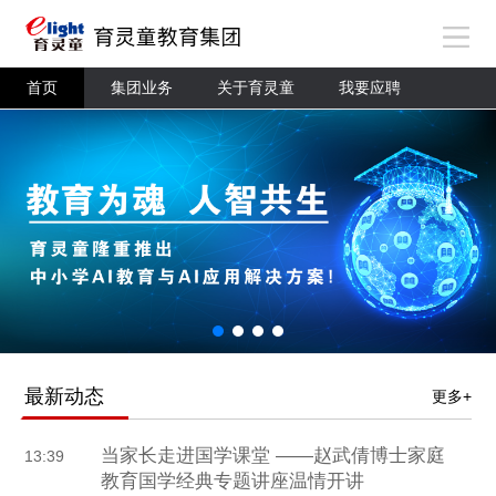
首页
集团业务
关于育灵童
我要应聘
最新动态
更多+
当家长走进国学课堂 ——赵武倩博士家庭
13:39
教育国学经典专题讲座温情开讲