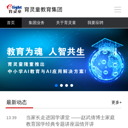
首页
集团业务
关于育灵童
我要应聘
最新动态
更多+
当家长走进国学课堂 ——赵武倩博士家庭
13:39
教育国学经典专题讲座温情开讲