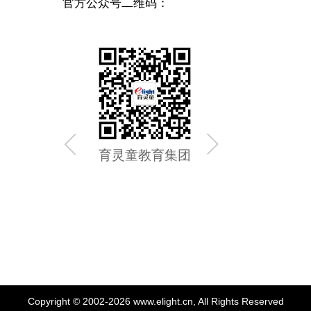
官方公众号二维码：
育灵童教育集团
育灵童
Copyright © 2002-2026 www.elight.cn, All Rights Reserved