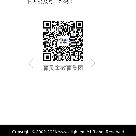
官方公众号二维码：
育灵童教育集团
育灵童
Copyright © 2002-2026 www.elight.cn, All Rights Reserved