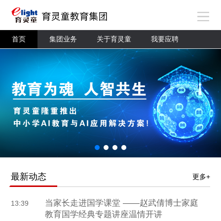
首页
集团业务
关于育灵童
我要应聘
最新动态
更多+
当家长走进国学课堂 ——赵武倩博士家庭
13:39
教育国学经典专题讲座温情开讲