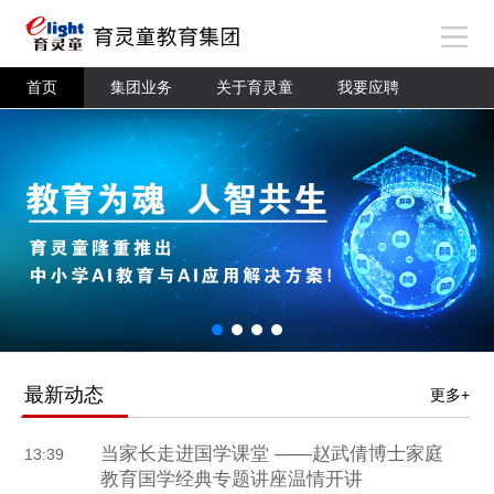
首页
集团业务
关于育灵童
我要应聘
最新动态
更多+
当家长走进国学课堂 ——赵武倩博士家庭
13:39
教育国学经典专题讲座温情开讲