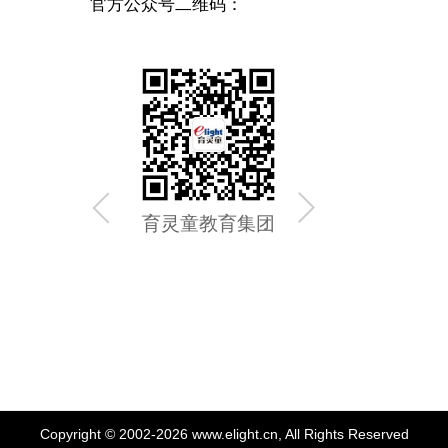
官方公众号二维码：
育灵童教育集团
育灵童
Copyright © 2002-2026 www.elight.cn, All Rights Reserved