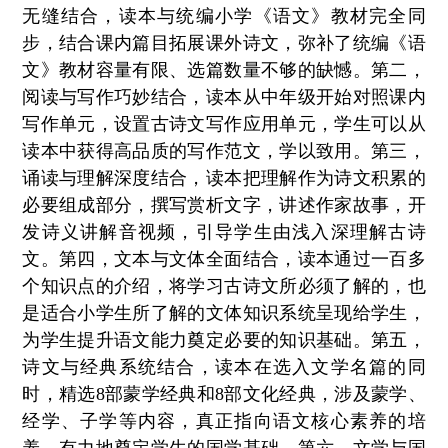
无缝结合，读本与统编小学《语文》教材完全同
步，结合课内篇目拓展课外诗文，弥补了统编《语
文》教材容量有限、选篇数量不够的缺憾。第二，
阅读与写作巧妙结合，读本从中年级开始对照课内
写作单元，设置古诗文写作应用单元，学生可以从
读本中获得高品质的写作范文，学以致用。第三，
诵读与理解深度结合，读本把理解作为诗文积累的
必要组成部分，撰写赏析文字，讲述作家故事，开
发诗义讲解音视频，引导学生由浅入深理解古诗
文。第四，文本与文体全面结合，读本通过一百多
个知识点的介绍，将学习古诗文所必须了解的，也
是适合小学生所了解的文体知识系统呈现给学生，
为学生提升语文能力奠定必要的知识基础。第五，
诗文与经典系统结合，读本在选入文学名篇的同
时，精选8部蒙学经典和8部文化经典，涉及蒙学、
经学、子学等内容，真正指向语文核心素养的培