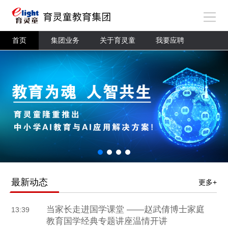
首页
集团业务
关于育灵童
我要应聘
最新动态
更多+
当家长走进国学课堂 ——赵武倩博士家庭
13:39
教育国学经典专题讲座温情开讲