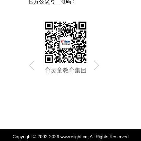
官方公众号二维码：
育灵童教育集团
育灵童
Copyright © 2002-2026 www.elight.cn, All Rights Reserved