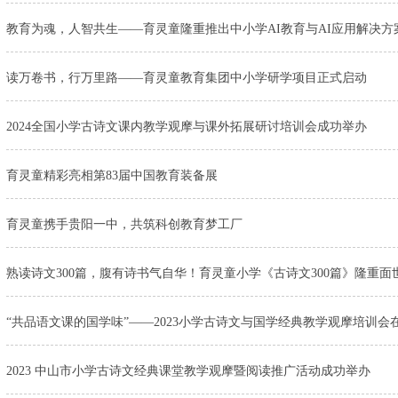
教育为魂，人智共生——育灵童隆重推出中小学AI教育与AI应用解决方
读万卷书，行万里路——育灵童教育集团中小学研学项目正式启动
2024全国小学古诗文课内教学观摩与课外拓展研讨培训会成功举办
育灵童精彩亮相第83届中国教育装备展
育灵童携手贵阳一中，共筑科创教育梦工厂
熟读诗文300篇，腹有诗书气自华！育灵童小学《古诗文300篇》隆重面
“共品语文课的国学味”——2023小学古诗文与国学经典教学观摩培训会
2023 中山市小学古诗文经典课堂教学观摩暨阅读推广活动成功举办