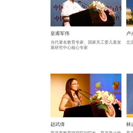
皇甫军伟
卢
当代著名教育专家、国家关工委儿童发
北
展研究中心核心专家
赵武倩
林