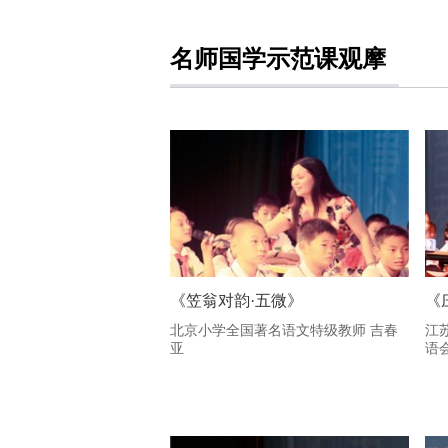
名师国学示范课观摩
《笠翁对韵·五微》
《
北京小学全国著名语文特级教师 吉春
江
亚
语