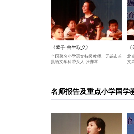
《孟子·舍生取义》
《
全国著名小学语文特级教师、无锡市首
北
批语文学科带头人 张赛琴
文
名师报告及重点小学国学