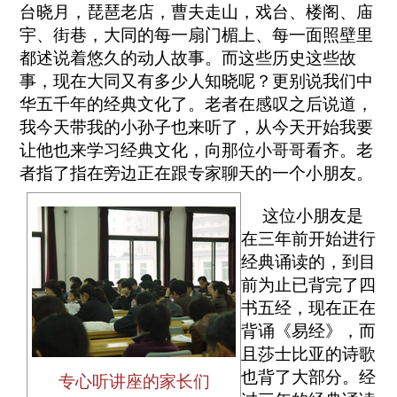
台晓月，琵琶老店，曹夫走山，戏台、楼阁、庙
宇、街巷，大同的每一扇门楣上、每一面照壁里
都述说着悠久的动人故事。而这些历史这些故
事，现在大同又有多少人知晓呢？更别说我们中
华五千年的经典文化了。老者在感叹之后说道，
我今天带我的小孙子也来听了，从今天开始我要
让他也来学习经典文化，向那位小哥哥看齐。老
者指了指在旁边正在跟专家聊天的一个小朋友。
这位小朋友是
在三年前开始进行
经典诵读的，到目
前为止已背完了四
书五经，现在正在
背诵《易经》，而
且莎士比亚的诗歌
也背了大部分。经
专心听讲座的家长们