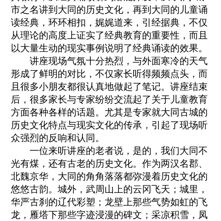
市之名讲到大同的历史文化，再到大同的儿童诵
读经典，环环相扣，娓娓道来，引经据典，不仅
从理论的高度上证实了经典教育的重要性，而且
以大量生动的现实事例说明了经典诵读的效果。
讲座现场气氛十分热烈，与外面寒冷的天气
形成了鲜明的对比，不仅家长听得频频点头，而
且很多小朋友都很认真地做起了笔记。讲座结束
后，很多家长与专家纷纷交流起了关于儿童教育
方面各种各样的话题。尤其是专家就大同古城的
历史文化特点与现实文化的传承，引起了现场听
众强烈的反响和认同。
一位来听讲座的老者说，是的，我们大同不
光有煤，还有古老的历史文化。作为两汉名郡、
北魏京华，大同的角角落落都弥漫着历史文化的
悠悠古韵。城外，武周山上的云冈飞天；城里，
华严古刹的辽代彩塑；龙壁上那些气势如虹的飞
龙，雁塔下那些字迹浸漫的碑文；采凉积雪，凤