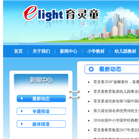
首页
关于我们
新闻中心
小学教材
幼儿园教材
|
|
|
|
育灵童2018“扬鞭塞外，
育灵童教育集团幼儿园事业部
最新动态
育灵童成功参加第74届中
第六届全国名师优秀传统文
专题报道
2018全国中小学国学经典
媒体报道
育灵童教育集团2017年度