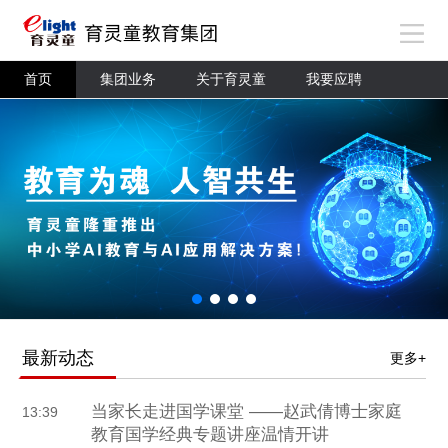
首页
集团业务
关于育灵童
我要应聘
最新动态
更多+
当家长走进国学课堂 ——赵武倩博士家庭
13:39
教育国学经典专题讲座温情开讲