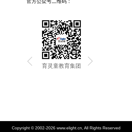
官方公众号二维码：
育灵童教育集团
育灵童
Copyright © 2002-2026 www.elight.cn, All Rights Reserved