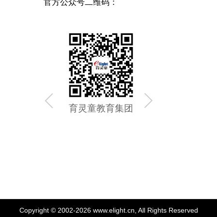
官方公众号二维码：
育灵童教育集团
育灵童
Copyright © 2002-2026 www.elight.cn, All Rights Reserved