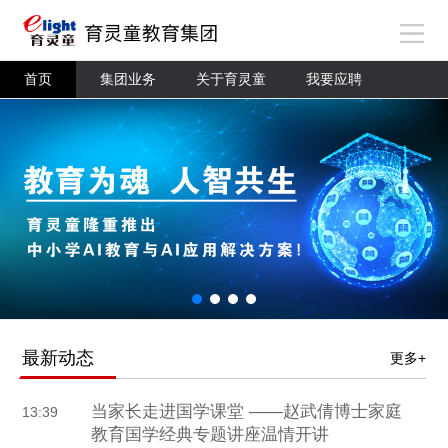
首页
集团业务
关于育灵童
我要应聘
最新动态
更多+
当家长走进国学课堂 ——赵武倩博士家庭
13:39
教育国学经典专题讲座温情开讲