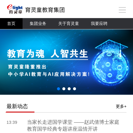
首页
集团业务
关于育灵童
我要应聘
最新动态
更多+
当家长走进国学课堂 ——赵武倩博士家庭
13:39
教育国学经典专题讲座温情开讲