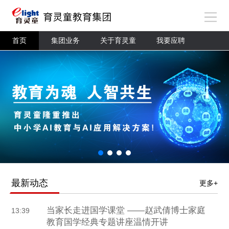
首页
集团业务
关于育灵童
我要应聘
最新动态
更多+
当家长走进国学课堂 ——赵武倩博士家庭
13:39
教育国学经典专题讲座温情开讲