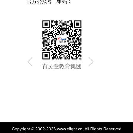
官方公众号二维码：
育灵童教育集团
育灵童
Copyright © 2002-2026 www.elight.cn, All Rights Reserved