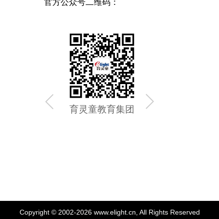
官方公众号二维码：
育灵童教育集团
育灵童
Copyright © 2002-2026 www.elight.cn, All Rights Reserved