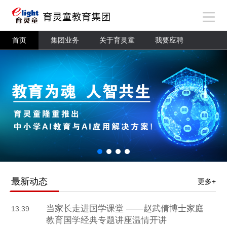
首页
集团业务
关于育灵童
我要应聘
最新动态
更多+
当家长走进国学课堂 ——赵武倩博士家庭
13:39
教育国学经典专题讲座温情开讲