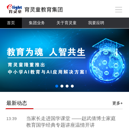
首页
集团业务
关于育灵童
我要应聘
最新动态
更多+
当家长走进国学课堂 ——赵武倩博士家庭
13:39
教育国学经典专题讲座温情开讲