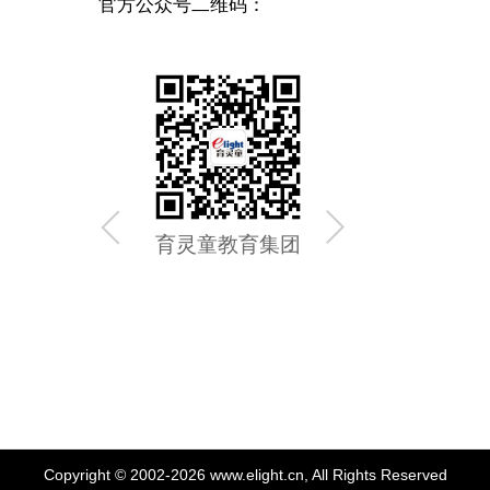
官方公众号二维码：
育灵童教育集团
育灵童
Copyright © 2002-2026 www.elight.cn, All Rights Reserved