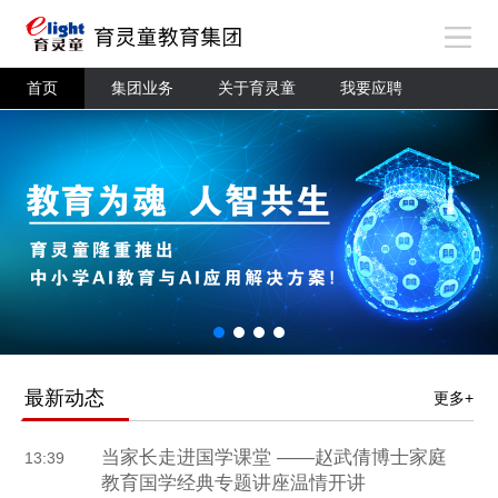
首页
集团业务
关于育灵童
我要应聘
最新动态
更多+
当家长走进国学课堂 ——赵武倩博士家庭
13:39
教育国学经典专题讲座温情开讲