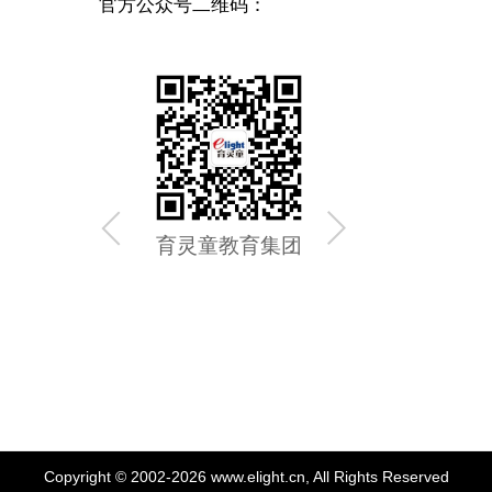
官方公众号二维码：
育灵童教育集团
育灵童
Copyright © 2002-2026 www.elight.cn, All Rights Reserved