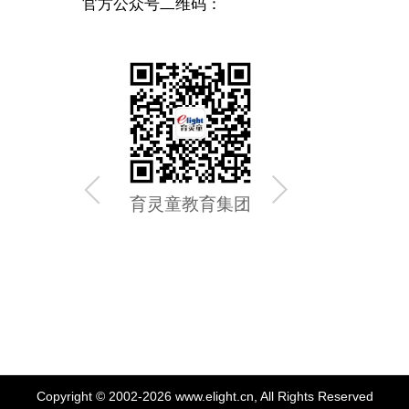
官方公众号二维码：
育灵童教育集团
育灵童
Copyright © 2002-2026 www.elight.cn, All Rights Reserved