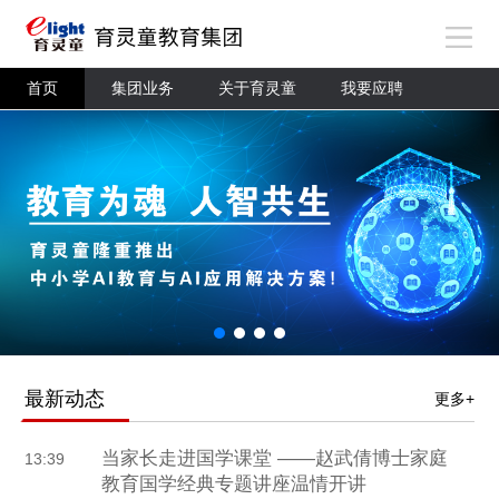
首页
集团业务
关于育灵童
我要应聘
最新动态
更多+
当家长走进国学课堂 ——赵武倩博士家庭
13:39
教育国学经典专题讲座温情开讲